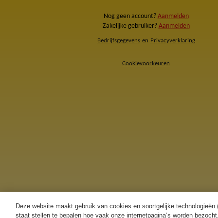
Nog geen account?
Aanmelden
Zakelijke gebruiker?
Aanmelden
Bedrijfsgegevens
en
Privacyverklaring
Cookievoorkeuren
Deze website maakt gebruik van cookies en soortgelijke technologieën (h
staat stellen te bepalen hoe vaak onze internetpagina’s worden bezocht