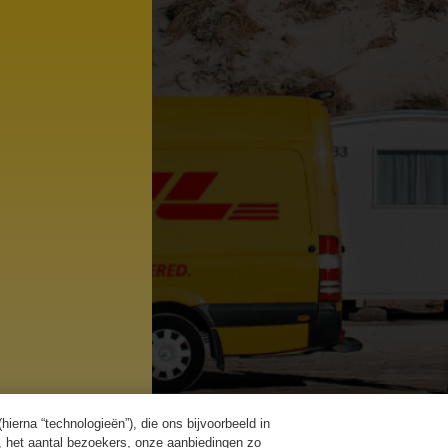
ierna “technologieën”), die ons bijvoorbeeld in
, het aantal bezoekers, onze aanbiedingen zo