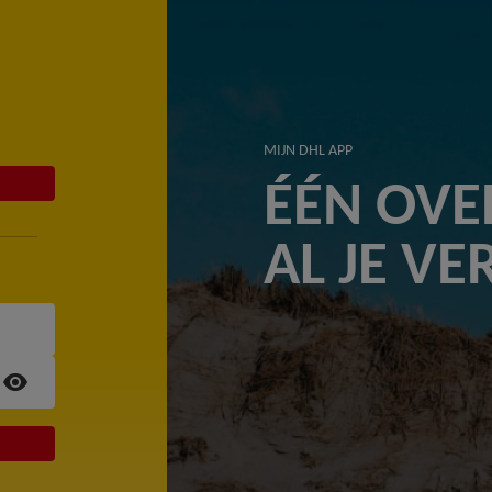
MIJN DHL APP
ÉÉN OVE
AL JE V